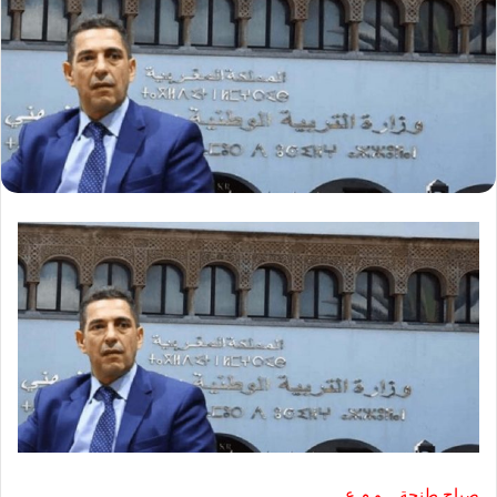
صباح طنجة… و م ع