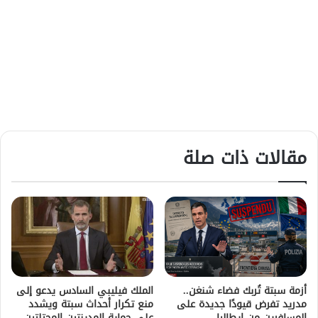
مقالات ذات صلة
أزمة سبتة تُربك فضاء شنغن..
الملك فيليبي السادس يدعو إلى
مدريد تفرض قيودًا جديدة على
منع تكرار أحداث سبتة ويشدد
المسافرين من إيطاليا
على حماية المدينتين المحتلتين