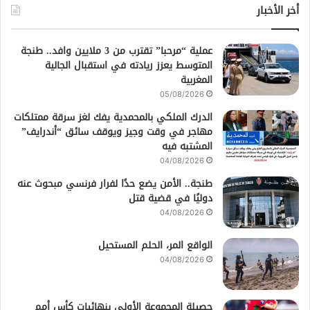
أخر الأخبار
عملية “مرحبا” تقترب من 3 ملايين وافد.. طنجة
المتوسط يعزز ريادته في استقبال الجالية
المغربية
05/08/2026
الدرك الملكي بالمحمدية يفك لغز سرقة ممتلكات
مهاجر في وقت وجيز ويوقف سائق “أندرايف”
المشتبه فيه
04/08/2026
طنجة.. الأمن يضع حدًا لفرار فرنسي مبحوث عنه
دوليًا في قضية قتل
04/08/2026
الواقع المر، الحلم المستحيل
04/08/2026
حصيلة المجموعة الأولى بنهائيات كأس أمم