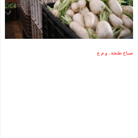
صباح طنجة.. و م ع