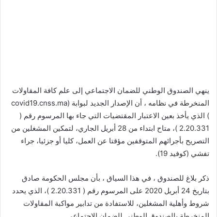
ینھي الصندوق الوطني للضمان الاجتماعي إلى علم كافة المقاولات
المنخرطة في نظامه ، أن الإصدار الجدید لبوابة (covid19.cnss.ma
) الذي یأخذ بعین الاعتبار المقتضیات التي جاء بھا المرسوم رقم (
2.20.331 )، متاح ابتداء من 28 أبریل الجاري، لتمكین المشغلین من
التصریح بأجرائھم المتوقفین مؤقتا عن العمل، كلیا أو جزئیا، جراء
تفشي (كوفيد 19).
ذكر بلاغ للصندوق ، في هذا السياق ، بأن مجلس الحكومة صادق
بتاریخ 24 أبریل 2020 على المرسوم رقم ( 2.20.331 )، الذي یحدد
شروط وأھلیة المشغلین، للاستفادة من تدابیر مواكبة المقاولات
المنخرطة بالصندوق الوطني للضمان الاجتماعي .