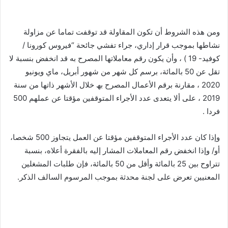
ومن هذه الشروط أن تكون المقاولة قد توقفت تماما عن مزاولة
نشاطھا بموجب قرار إداري، جراء تفشي جائحة “فیروس كورونا /
كوفید- 19 ) ، وأن یكون رقم معاملاتها المصرح به قد انخفض بنسبة لا
تقل عن 50 بالمائة، برسم كل شھر من شھور أبریل، ماي ویونیو
2020 ، مقارنة برقم الأعمال المصرح بھ خلال الأشھر ذاتها من سنة
2019 ، على ألا یتعدى عدد الأجراء المتوقفین مؤقتا عن عملھم 500
فردا .
وإذا كان عدد الأجراء المتوقفین مؤقتا عن العمل یتجاوز 500 شخصا،
أو/ وإذا انخفض رقم المعاملات المشار إليه بالفقرة أعلاه، بنسبة
تتراوح بین 25 بالمائة وأقل من 50 بالمائة، فإن طلبات المشغلین
المعنیین تعرض على لجنة محدثة بموجب المرسوم السالف الذكر.