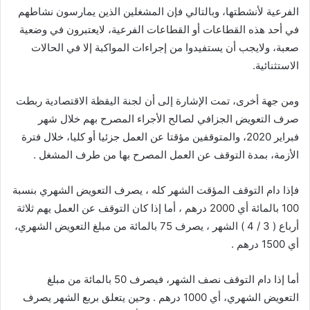
الفرعیة لأنشطتھا، وبالتالي فإن المشغلین الذین یمارسون نشاطھم
في أحد ھذه القطاعات أو القطاعات الفرعیة، لایعتبرون في وضعیة
صعبة، ولایجب أن یستفیدوا من إجراءات المواكبة إلا في الحالات
الاستثنائیة.
ومن جھة أخرى، تمت الإشارة إلى أن لجنة الیقظة الاقتصادیة ربطت
صرف التعویض الجزافي لصالح الأجراء المصرح بھم خلال شھر
فبرایر 2020، والمتوقفین مؤقتا عن العمل جزئیا أو كلیا، خلال فترة
الأزمة، بمدة التوقف عن العمل المصرح بھا من طرف المشغل .
فإذا دام التوقف المؤقت الشھر كله ، یصرف التعویض الشھري بنسبة
100 بالمائة أي 2000 درھم ، أما إذا كان التوقف عن العمل یھم ثلاثة
أرباع ( 3 / 4 ) الشهر ، یصرف 75 بالمائة من مبلغ التعویض الشھري،
أي 1500 درھم .
أما إذا دام التوقف نصف الشهر، فیصرف 50 بالمائة من مبلغ
التعویض الشھري، أي 1000 درھم . وحين يتعلق بربع الشهر یصرف