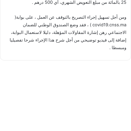
25 بالمائة من مبلغ التعویض الشھري، أي 500 درھم .
ومن أجل تسھیل إجراء التصریح بالتوقف عن العمل ، على بوابة(
covid19.cnss.ma ) ، فقد وضع الصندوق الوطني للضمان
الاجتماعي رھن إشارة المقاولات المؤھلة، دلیلا لاستعمال البوابة،
إضافة إلى فیدیو توضیحي من أجل شرح ھذا الإجراء شرحا تفصیلیا
ومبسطا .