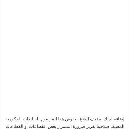
إضافة لذلك، يضيف البلاغ ، یفوض ھذا المرسوم للسلطات الحكومیة
المعنیة، صلاحیة تقریر ضرورة استمرار بعض القطاعات أو القطاعات