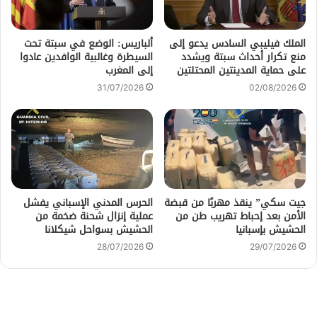
الملك فيليبي السادس يدعو إلى
ألباريس: الوضع في سبتة تحت
منع تكرار أحداث سبتة ويشدد
السيطرة وغالبية الوافدين عادوا
على حماية المدينتين المحتلتين
إلى المغرب
31/07/2026
02/08/2026
جيت سكي” ينقذ مهربًا من قبضة
الحرس المدني الإسباني يفشل
الأمن بعد إحباط تهريب طن من
عملية إنزال شحنة ضخمة من
الحشيش بإسبانيا
الحشيش بسواحل شيكلانا
28/07/2026
29/07/2026