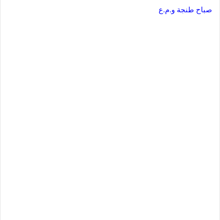
صباح طنجة و.م.ع