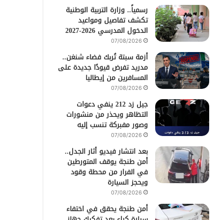
رسمياً.. وزارة التربية الوطنية
تكشف تفاصيل ومواعيد
الدخول المدرسي 2026-2027
07/08/2026
أزمة سبتة تُربك فضاء شنغن..
مدريد تفرض قيودًا جديدة على
المسافرين من إيطاليا
07/08/2026
جيل زد 212 ينفي دعوات
التظاهر ويحذر من منشورات
وصور مفبركة تنسب إليه
07/08/2026
بعد انتشار فيديو أثار الجدل..
أمن طنجة يوقف المتورطين
في الفرار من محطة وقود
ويحجز السيارة
07/08/2026
أمن طنجة يحقق في اختفاء
سيارة كراء بعد تفكيك جهاز