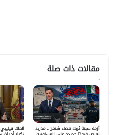
مقالات ذات صلة
أزمة سبتة تُربك فضاء شنغن.. مدريد
الملك فيليبي
تفرض قيودًا جديدة على المسافرين
تكرار أحداث 