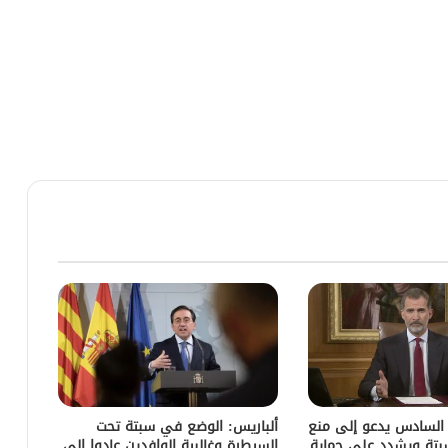
 السادس يدعو إلى منع
ألباريس: الوضع في سبتة تحت
سبتة ويشدد على حماية
السيطرة وغالبية الوافدين عادوا إلى