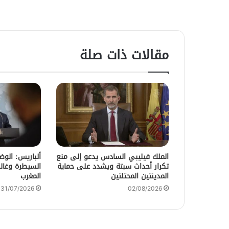
مقالات ذات صلة
الملك فيليبي السادس يدعو إلى منع
ألباريس: الو
تكرار أحداث سبتة ويشدد على حماية
السيطرة وغالب
المدينتين المحتلتين
المغرب
31/07/2026
02/08/2026