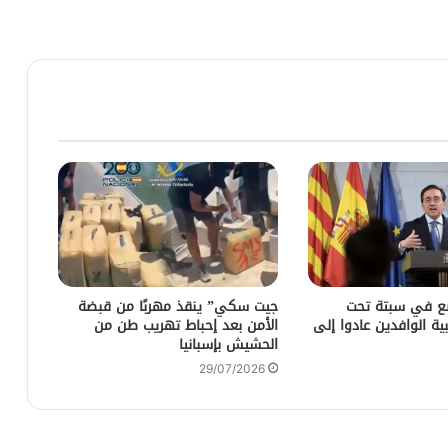
ضع في سبتة تحت
جيت سكي” ينقذ مهربًا من قبضة
ية الوافدين عادوا إلى
الأمن بعد إحباط تهريب طن من
الحشيش بإسبانيا
29/07/2026