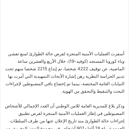
أسفرت العمليات الأمنية المنجزة لفرض حالة الطوارئ لمنع تفشي
وباء كورونا المستجد (كوفيد-19)، خلال الأربع والعشرين ساعة
الماضية، عن توقيف 4222 شخصا، تم إيداع 2215 شخصا منهم تحت
تدبير الحراسة النظرية رهن إشارة الأبحاث التمهيدية التي أمرت بها
النيابات العامة المختصة، بينما تم إخضاع باقي المضبوطين لإجراءات
البحث والتنقيط والتحقق من الهوية.
وذكر بلاغ للمديرية العامة للامن الوطني أن العدد الإجمالي للأشخاص
المضبوطين في إطار العمليات الأمنية المنجزة لفرض تطبيق
إجراءات حالة الطوارئ منذ تاريخ الإعلان عنها من طرف السلطات
العمومية، بلغ 76 ألفا و907 أشخاص في مجموع المدن المغربية، من