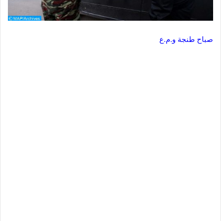
صباح طنجة و.م.ع