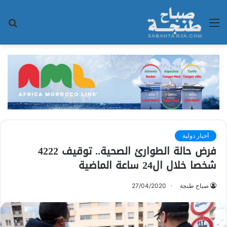
القائمة
بح
عن
أخبار دولية
فرض حالة الطوارئ الصحية.. توقيف 4222
شخصا خلال ال24 ساعة الماضية
صباح طنجة
27/04/2020