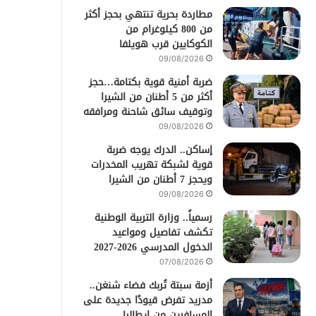
مطاردة بحرية تنتهي بحجز أكثر
من 800 كيلوغرام من
الكوكايين قرب هويلفا
09/08/2026
ضربة أمنية قوية بكتامة…حجز
أكثر من 5 أطنان من الشيرا
وتوقيف سائق شاحنة ومرافقه
09/08/2026
إساكن.. الدرك يوجه ضربة
قوية لشبكة تهريب المخدرات
ويحجز 7 أطنان من الشيرا
09/08/2026
رسمياً.. وزارة التربية الوطنية
تكشف تفاصيل ومواعيد
الدخول المدرسي 2026-2027
07/08/2026
أزمة سبتة تُربك فضاء شنغن..
مدريد تفرض قيودًا جديدة على
المسافرين من إيطاليا