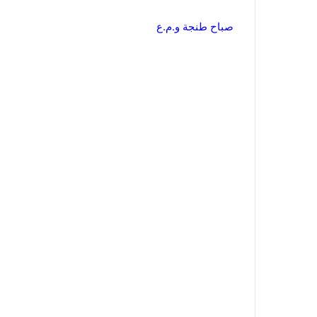
صباح طنجة و.م.ع