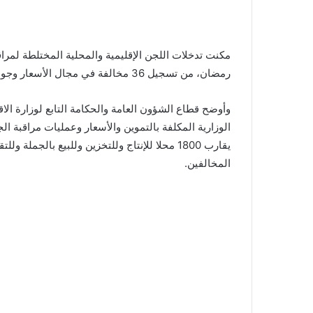
مكنت تدخلات اللجن الإقليمية والمحلية المختلطة لمراقب
رمضان، من تسجيل 36 مخالفة في مجال الأسعار وجودة المواد الغذائية، منها 23 مخالفة متعلقة بعدم إشهار الأثمان.
وأوضح قطاع الشؤون العامة والحكامة التابع لوزارة الاق
الوزارية المكلفة بالتموين والأسعار وعمليات مراقبة الج
يقارب 1800 محلا للإنتاج وللتخزين وللبيع بالجمل
المخالفين.