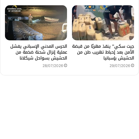
جيت سكي” ينقذ مهربًا من قبضة
الحرس المدني الإسباني يفشل
الأمن بعد إحباط تهريب طن من
عملية إنزال شحنة ضخمة من
الحشيش بإسبانيا
الحشيش بسواحل شيكلانا
28/07/2026
29/07/2026