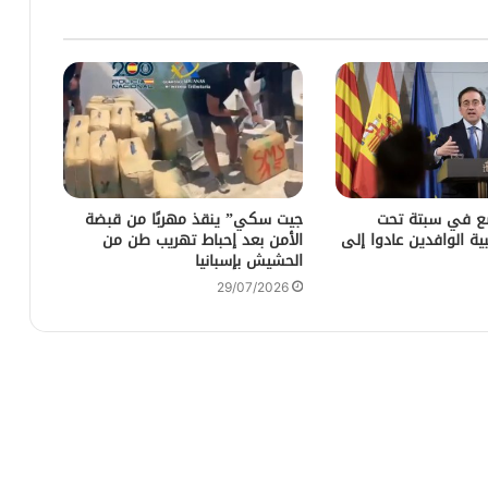
ضع في سبتة تحت
جيت سكي” ينقذ مهربًا من قبضة
ية الوافدين عادوا إلى
الأمن بعد إحباط تهريب طن من
الحشيش بإسبانيا
29/07/2026