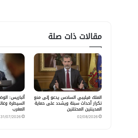
مقالات ذات صلة
الملك فيليبي السادس يدعو إلى منع
ألباريس: الو
تكرار أحداث سبتة ويشدد على حماية
السيطرة وغالب
المدينتين المحتلتين
المغرب
31/07/2026
02/08/2026