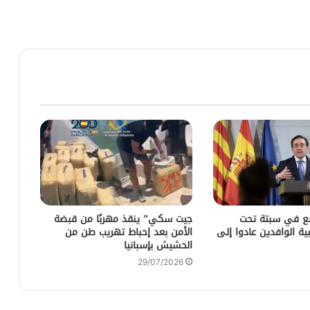
ضع في سبتة تحت
جيت سكي” ينقذ مهربًا من قبضة
ية الوافدين عادوا إلى
الأمن بعد إحباط تهريب طن من
الحشيش بإسبانيا
29/07/2026