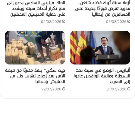
أزمة سبتة تُربك فضاء شنغن..
الملك فيليبي السادس يدعو إلى
مدريد تفرض قيودًا جديدة على
منع تكرار أحداث سبتة ويشدد
المسافرين من إيطاليا
على حماية المدينتين المحتلتين
02/08/2026
07/08/2026
ألباريس: الوضع في سبتة تحت
جيت سكي” ينقذ مهربًا من قبضة
السيطرة وغالبية الوافدين عادوا
الأمن بعد إحباط تهريب طن من
إلى المغرب
الحشيش بإسبانيا
29/07/2026
31/07/2026