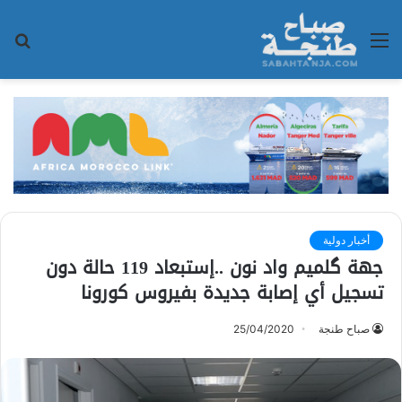
القائمة
بح
عن
أخبار دولية
جهة گلميم واد نون ..إستبعاد 119 حالة دون
تسجيل أي إصابة جديدة بفيروس كورونا
صباح طنجة
25/04/2020