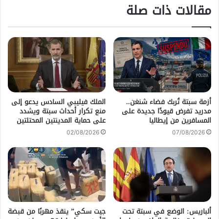
مقالات ذات صلة
أزمة سبتة تُربك فضاء شنغن..
الملك فيليبي السادس يدعو إلى
مدريد تفرض قيودًا جديدة على
منع تكرار أحداث سبتة ويشدد
المسافرين من إيطاليا
على حماية المدينتين المحتلتين
02/08/2026
07/08/2026
ألباريس: الوضع في سبتة تحت
جيت سكي” ينقذ مهربًا من قبضة