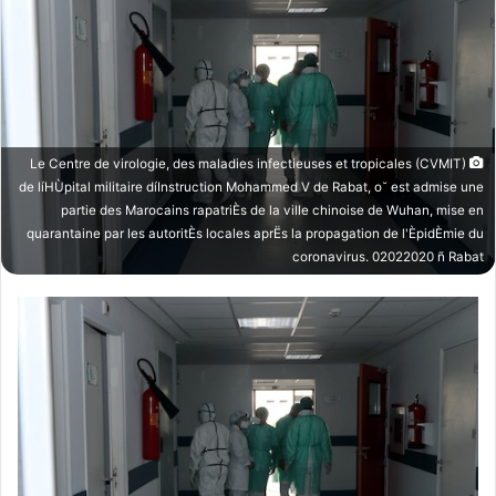
Le Centre de virologie, des maladies infectieuses et tropicales (CVMIT)
de líHÙpital militaire díInstruction Mohammed V de Rabat, o˘ est admise une
partie des Marocains rapatriÈs de la ville chinoise de Wuhan, mise en
quarantaine par les autoritÈs locales aprËs la propagation de l'ÈpidÈmie du
coronavirus. 02022020 ñ Rabat