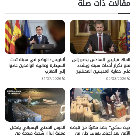
مقالات ذات صلة
الملك فيليبي السادس يدعو إلى
ألباريس: الوضع في سبتة تحت
منع تكرار أحداث سبتة ويشدد
السيطرة وغالبية الوافدين عادوا
على حماية المدينتين المحتلتين
إلى المغرب
31/07/2026
02/08/2026
جيت سكي” ينقذ مهربًا من قبضة
الحرس المدني الإسباني يفشل
الأمن بعد إحباط تهريب طن من
عملية إنزال شحنة ضخمة من