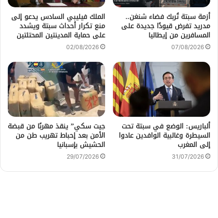
أزمة سبتة تُربك فضاء شنغن..
الملك فيليبي السادس يدعو إلى
مدريد تفرض قيودًا جديدة على
منع تكرار أحداث سبتة ويشدد
المسافرين من إيطاليا
على حماية المدينتين المحتلتين
02/08/2026
07/08/2026
ألباريس: الوضع في سبتة تحت
جيت سكي” ينقذ مهربًا من قبضة
السيطرة وغالبية الوافدين عادوا
الأمن بعد إحباط تهريب طن من
إلى المغرب
الحشيش بإسبانيا
29/07/2026
31/07/2026