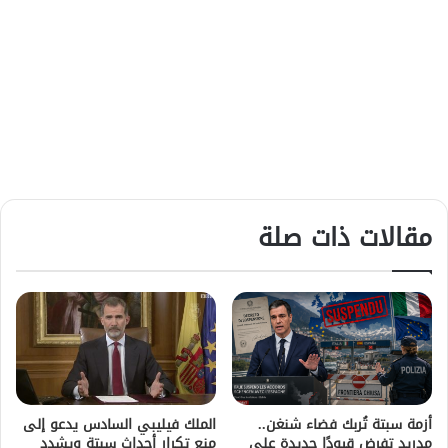
مقالات ذات صلة
أزمة سبتة تُربك فضاء شنغن..
الملك فيليبي السادس يدعو إلى
مدريد تفرض قيودًا جديدة على
منع تكرار أحداث سبتة ويشدد