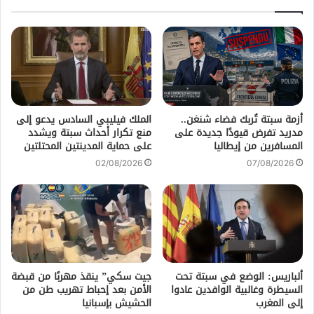
أزمة سبتة تُربك فضاء شنغن..
الملك فيليبي السادس يدعو إلى
مدريد تفرض قيودًا جديدة على
منع تكرار أحداث سبتة ويشدد
المسافرين من إيطاليا
على حماية المدينتين المحتلتين
02/08/2026
07/08/2026
ألباريس: الوضع في سبتة تحت
جيت سكي” ينقذ مهربًا من قبضة
السيطرة وغالبية الوافدين عادوا
الأمن بعد إحباط تهريب طن من
إلى المغرب
الحشيش بإسبانيا