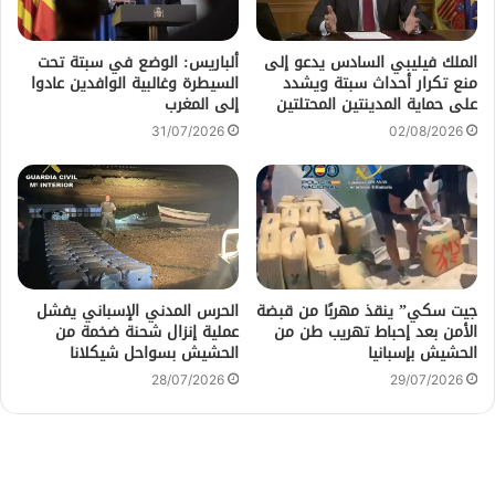
الملك فيليبي السادس يدعو إلى
ألباريس: الوضع في سبتة تحت
منع تكرار أحداث سبتة ويشدد
السيطرة وغالبية الوافدين عادوا
على حماية المدينتين المحتلتين
إلى المغرب
31/07/2026
02/08/2026
جيت سكي” ينقذ مهربًا من قبضة
الحرس المدني الإسباني يفشل
الأمن بعد إحباط تهريب طن من
عملية إنزال شحنة ضخمة من
الحشيش بإسبانيا
الحشيش بسواحل شيكلانا
28/07/2026
29/07/2026