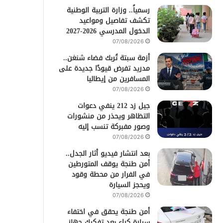
رسمياً.. وزارة التربية الوطنية
تكشف تفاصيل ومواعيد
الدخول المدرسي 2026-2027
07/08/2026
أزمة سبتة تُربك فضاء شنغن..
مدريد تفرض قيودًا جديدة على
المسافرين من إيطاليا
07/08/2026
جيل زد 212 ينفي دعوات
التظاهر ويحذر من منشورات
وصور مفبركة تنسب إليه
07/08/2026
بعد انتشار فيديو أثار الجدل..
أمن طنجة يوقف المتورطين
في الفرار من محطة وقود
ويحجز السيارة
07/08/2026
أمن طنجة يحقق في اختفاء
سيارة كراء بعد تفكيك جهاز