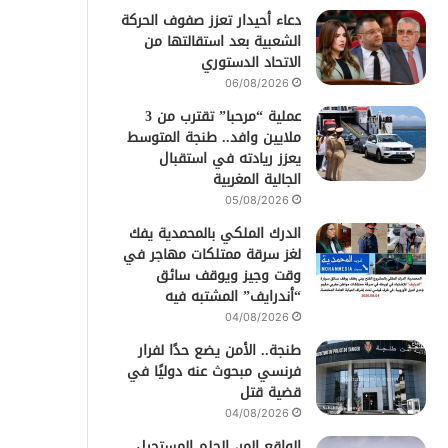
دعاء أحيدار تعزز صفوف الحركة
الشعبية بعد استقالتها من
الاتحاد الدستوري
06/08/2026
عملية “مرحبا” تقترب من 3
ملايين وافد.. طنجة المتوسط
يعزز ريادته في استقبال
الجالية المغربية
05/08/2026
الدرك الملكي بالمحمدية يفك
لغز سرقة ممتلكات مهاجر في
وقت وجيز ويوقف سائق
“أندرايف” المشتبه فيه
04/08/2026
طنجة.. الأمن يضع حدًا لفرار
فرنسي مبحوث عنه دوليًا في
قضية قتل
04/08/2026
الواقع المر، الحلم المستحيل