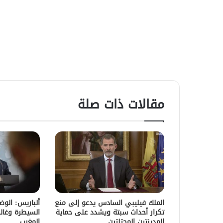
مقالات ذات صلة
الملك فيليبي السادس يدعو إلى منع
ألباريس: الو
تكرار أحداث سبتة ويشدد على حماية
السيطرة وغالب
المدينتين المحتلتين
المغرب