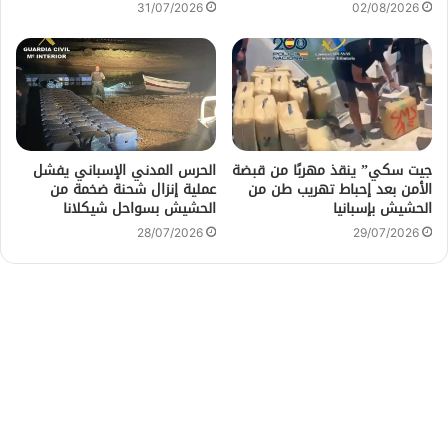
31/07/2026
02/08/2026
جيت سكي” ينقذ مهربًا من قبضة
الحرس المدني الإسباني يفشل
الأمن بعد إحباط تهريب طن من
عملية إنزال شحنة ضخمة من
الحشيش بإسبانيا
الحشيش بسواحل شيكلانا
28/07/2026
29/07/2026