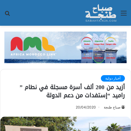
القائمة
بح
عن
أخبار دولية
أزيد من 200 ألف أسرة مسجلة في نطام ”
راميد “إستفدات من دعم الدولة
صباح طنجة
20/04/2020