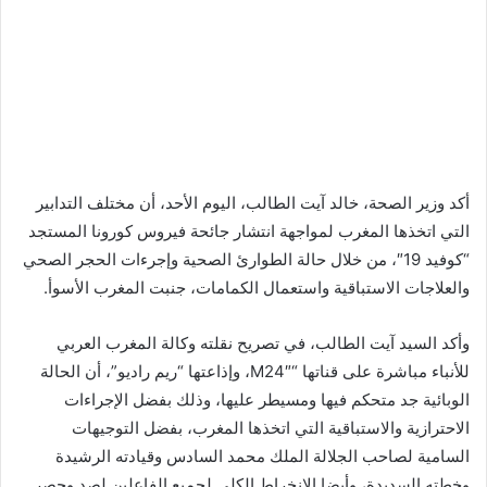
أكد وزير الصحة، خالد آيت الطالب، اليوم الأحد، أن مختلف التدابير
التي اتخذها المغرب لمواجهة انتشار جائحة فيروس كورونا المستجد
“كوفيد 19″، من خلال حالة الطوارئ الصحية وإجرءات الحجر الصحي
والعلاجات الاستباقية واستعمال الكمامات، جنبت المغرب الأسوأ.
وأكد السيد آيت الطالب، في تصريح نقلته وكالة المغرب العربي
للأنباء مباشرة على قناتها “M24″، وإذاعتها “ريم راديو”، أن الحالة
الوبائية جد متحكم فيها ومسيطر عليها، وذلك بفضل الإجراءات
الاحترازية والاستباقية التي اتخذها المغرب، بفضل التوجيهات
السامية لصاحب الجلالة الملك محمد السادس وقيادته الرشيدة
وخطته السديدة، وأيضا الانخراط الكلي لجميع الفاعلين لصد وحصر