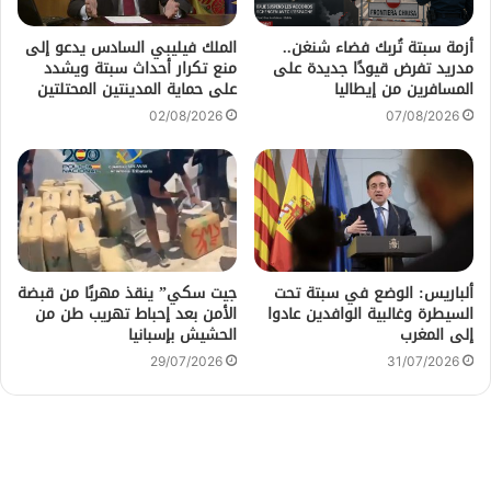
أزمة سبتة تُربك فضاء شنغن..
الملك فيليبي السادس يدعو إلى
مدريد تفرض قيودًا جديدة على
منع تكرار أحداث سبتة ويشدد
المسافرين من إيطاليا
على حماية المدينتين المحتلتين
02/08/2026
07/08/2026
ألباريس: الوضع في سبتة تحت
جيت سكي” ينقذ مهربًا من قبضة
السيطرة وغالبية الوافدين عادوا
الأمن بعد إحباط تهريب طن من
إلى المغرب
الحشيش بإسبانيا
29/07/2026
31/07/2026