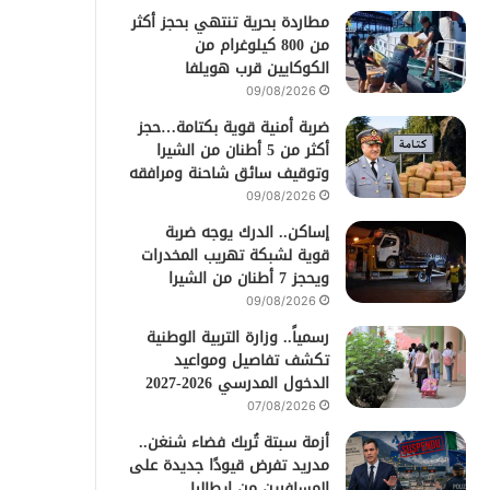
مطاردة بحرية تنتهي بحجز أكثر
من 800 كيلوغرام من
الكوكايين قرب هويلفا
09/08/2026
ضربة أمنية قوية بكتامة…حجز
أكثر من 5 أطنان من الشيرا
وتوقيف سائق شاحنة ومرافقه
09/08/2026
إساكن.. الدرك يوجه ضربة
قوية لشبكة تهريب المخدرات
ويحجز 7 أطنان من الشيرا
09/08/2026
رسمياً.. وزارة التربية الوطنية
تكشف تفاصيل ومواعيد
الدخول المدرسي 2026-2027
07/08/2026
أزمة سبتة تُربك فضاء شنغن..
مدريد تفرض قيودًا جديدة على
المسافرين من إيطاليا