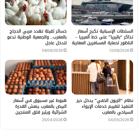
السلطات الإسبانية تكبح أسعار
خسائر ثقيلة تهدد مربي الدجاج
تذاكر “باليريا” على خط ألميريا –
بالمغرب.. والجمعية الوطنية تدعو
الناظور لحماية المسافرين المغاربة
لتدخل عاجل
09/06/2026
12/06/2026
نظام “الزبون الخفي” يدخل حيز
هبوط غير مسبوق في أسعار
التنفيذ لتقييم خدمات الإيواء
البيض بالمغرب ينعش القدرة
السياحي بالمغرب
الشرائية ويثير قلق المنتجين
25/04/2026
04/05/2026