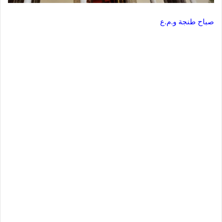
صباح طنجة و.م.ع