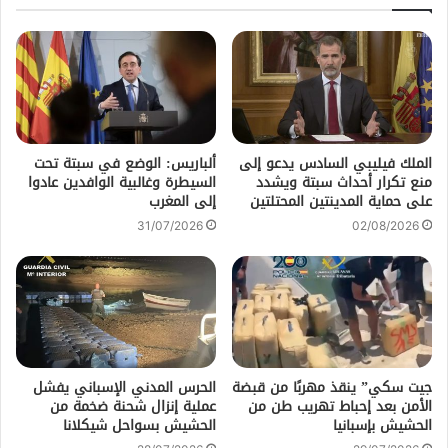
الملك فيليبي السادس يدعو إلى
ألباريس: الوضع في سبتة تحت
منع تكرار أحداث سبتة ويشدد
السيطرة وغالبية الوافدين عادوا
على حماية المدينتين المحتلتين
إلى المغرب
31/07/2026
02/08/2026
جيت سكي” ينقذ مهربًا من قبضة
الحرس المدني الإسباني يفشل
الأمن بعد إحباط تهريب طن من
عملية إنزال شحنة ضخمة من
الحشيش بإسبانيا
الحشيش بسواحل شيكلانا