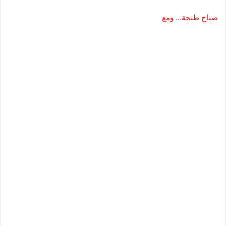
صباح طنجة… ومع