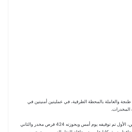
من طنجة والعاملة بالمحطة الطرقية، في عمليتين أمنيتين في
 المخدرات.
الموقوفان من مواليد “1994”و”1998″ من مدينة مكناس، الأول تم توقيفه يوم أمس وبحوزته 424 قرص مخدر والثاني
مخدر، وذلك بمحافظ يدوية، كانا على متن حافلة للنقل العمومي متوجهين