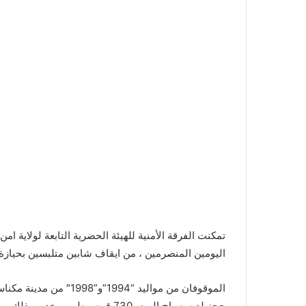
تمكنت الفرقة الأمنية للهيئة الحضرية التابعة لولاية ا
اليومين المنصرمين ، من ايقاف شابين متلبسين بحيازة
حجز لديه صباح اليوم 730 قرص طبي 