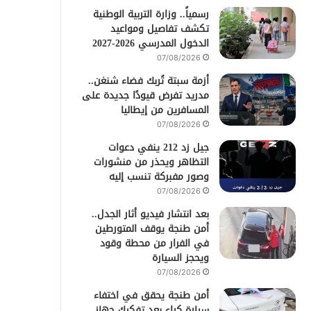
رسمياً.. وزارة التربية الوطنية
تكشف تفاصيل ومواعيد
الدخول المدرسي 2026-2027
07/08/2026
أزمة سبتة تُربك فضاء شنغن..
مدريد تفرض قيودًا جديدة على
المسافرين من إيطاليا
07/08/2026
جيل زد 212 ينفي دعوات
التظاهر ويحذر من منشورات
وصور مفبركة تنسب إليه
07/08/2026
بعد انتشار فيديو أثار الجدل..
أمن طنجة يوقف المتورطين
في الفرار من محطة وقود
ويحجز السيارة
07/08/2026
أمن طنجة يحقق في اختفاء
سيارة كراء بعد تفكيك جهاز