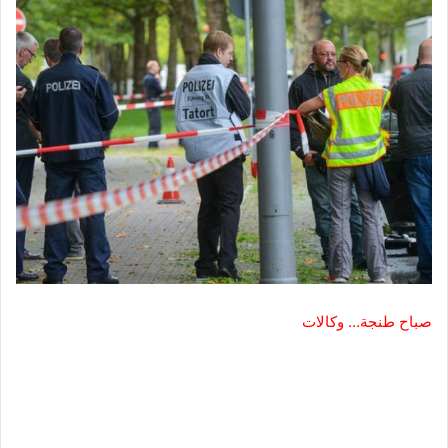
صباح طنجة… وكالات