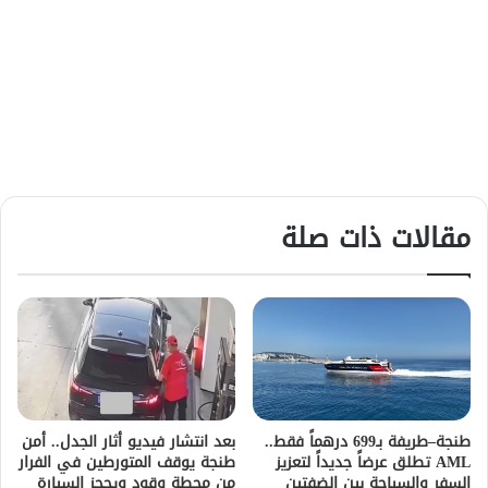
مقالات ذات صلة
طنجة–طريفة بـ699 درهماً فقط..
بعد انتشار فيديو أثار الجدل.. أمن
AML تطلق عرضاً جديداً لتعزيز
طنجة يوقف المتورطين في الفرار
السفر والسياحة بين الضفتين
من محطة وقود ويحجز السيارة