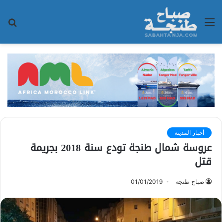
القائمة
بح
عن
أخبار المدينة
عروسة شمال طنجة تودع سنة 2018 بجريمة
قتل
صباح طنجة
01/01/2019