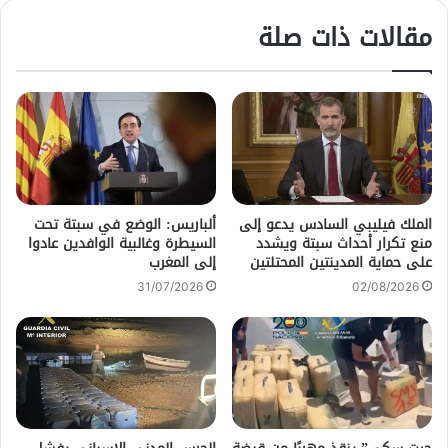
مقالات ذات صلة
الملك فيليبي السادس يدعو إلى
ألباريس: الوضع في سبتة تحت
منع تكرار أحداث سبتة ويشدد
السيطرة وغالبية الوافدين عادوا
على حماية المدينتين المحتلتين
إلى المغرب
31/07/2026
02/08/2026