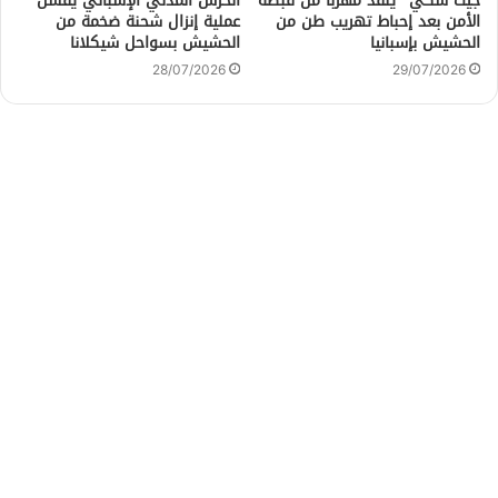
جيت سكي” ينقذ مهربًا من قبضة
الحرس المدني الإسباني يفشل
الأمن بعد إحباط تهريب طن من
عملية إنزال شحنة ضخمة من
الحشيش بإسبانيا
الحشيش بسواحل شيكلانا
28/07/2026
29/07/2026