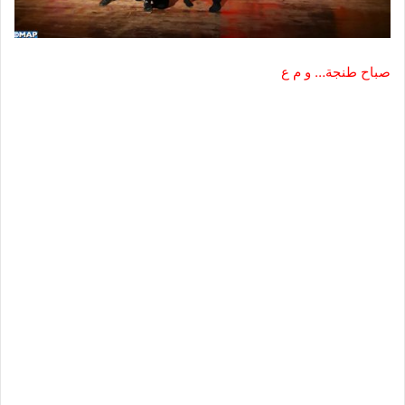
صباح طنجة… و م ع