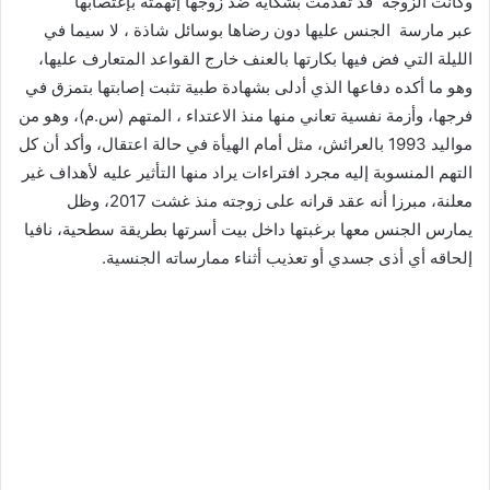
وكانت الزوجة قد تقدمت بشكاية ضد زوجها إتهمته بإغتصابها
عبر مارسة الجنس عليها دون رضاها بوسائل شاذة ، لا سيما في
الليلة التي فض فيها بكارتها بالعنف خارج القواعد المتعارف عليها،
وهو ما أكده دفاعها الذي أدلى بشهادة طبية تثبت إصابتها بتمزق في
فرجها، وأزمة نفسية تعاني منها منذ الاعتداء ، المتهم (س.م)، وهو من
مواليد 1993 بالعرائش، مثل أمام الهيأة في حالة اعتقال، وأكد أن كل
التهم المنسوبة إليه مجرد افتراءات يراد منها التأثير عليه لأهداف غير
معلنة، مبرزا أنه عقد قرانه على زوجته منذ غشت 2017، وظل
يمارس الجنس معها برغبتها داخل بيت أسرتها بطريقة سطحية، نافيا
إلحاقه أي أذى جسدي أو تعذيب أثناء ممارساته الجنسية.