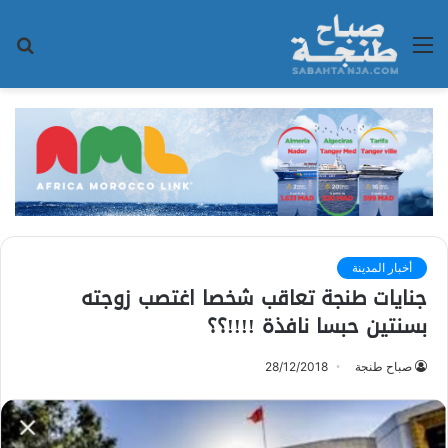
القائمة
بح
عن
أخبار المدينة
جنايات طنجة تعاقب شخصا اغتصب زوجته
بسنتين حبسا نافذة !!!!؟؟
صباح طنجة
28/12/2018