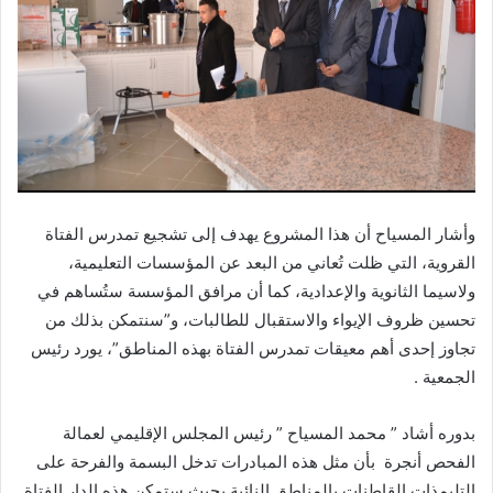
وأشار المسياح أن هذا المشروع يهدف إلى تشجيع تمدرس الفتاة
القروية، التي ظلت تُعاني من البعد عن المؤسسات التعليمية،
ولاسيما الثانوية والإعدادية، كما أن مرافق المؤسسة ستُساهم في
تحسين ظروف الإيواء والاستقبال للطالبات، و”سنتمكن بذلك من
تجاوز إحدى أهم معيقات تمدرس الفتاة بهذه المناطق”، يورد رئيس
الجمعية .
بدوره أشاد ” محمد المسياح ” رئيس المجلس الإقليمي لعمالة
الفحص أنجرة بأن مثل هذه المبادرات تدخل البسمة والفرحة على
التليمذات القاطنات بالمناطق النائية بحيث ستمكن هذه الدار الفتاة