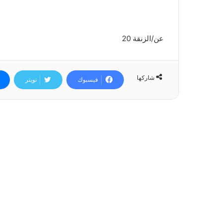
عن/الزنقة 20
شاركها
فيسبوك
تويتر