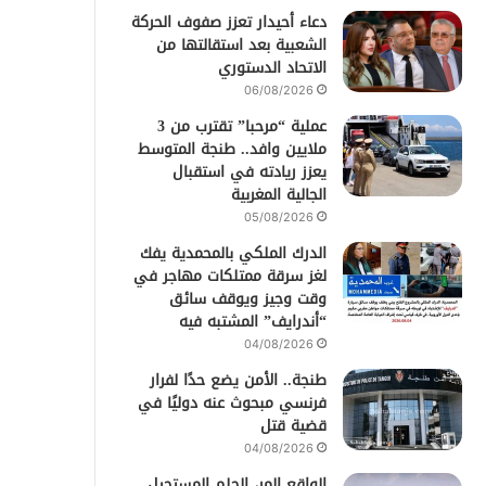
دعاء أحيدار تعزز صفوف الحركة
الشعبية بعد استقالتها من
الاتحاد الدستوري
06/08/2026
عملية “مرحبا” تقترب من 3
ملايين وافد.. طنجة المتوسط
يعزز ريادته في استقبال
الجالية المغربية
05/08/2026
الدرك الملكي بالمحمدية يفك
لغز سرقة ممتلكات مهاجر في
وقت وجيز ويوقف سائق
“أندرايف” المشتبه فيه
04/08/2026
طنجة.. الأمن يضع حدًا لفرار
فرنسي مبحوث عنه دوليًا في
قضية قتل
04/08/2026
الواقع المر، الحلم المستحيل