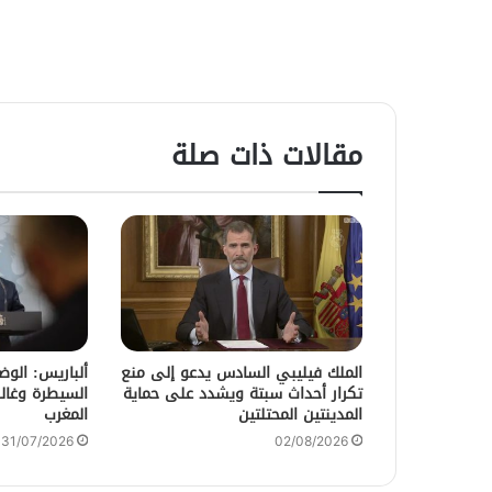
مقالات ذات صلة
الملك فيليبي السادس يدعو إلى منع
ألباريس: الو
تكرار أحداث سبتة ويشدد على حماية
السيطرة وغالب
المدينتين المحتلتين
المغرب
31/07/2026
02/08/2026