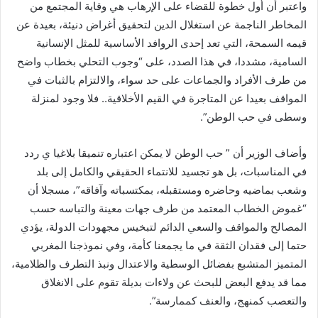
واعتبر أن أول خطوة للقضاء على الإرهاب هي وقاية المجتمع من
المخاطر الناجمة عن استغلال الدين لتحقيق أغراض دنيئة، بعيدة عن
قيمه السمحة، التي تعد إحدى الروافد الأساسية للمثل الإنسانية
السامية، مشددا، في هذا الصدد، على “وجوب التحلي بخطاب واضح
من طرف الأفراد والجماعات على حد سواء، والالتزام بالثبات في
المواقف بعيدا عن المتاجرة في القيم الأخلاقية.. فلا وجود لمنزلة
وسطى في حب الوطن”.
وأضاف الوزير أن ” حب الوطن لا يمكن اعتباره تنميقا بلاغيا ي ردد
في المناسبات، بل هو تجسيد للانتماء الحقيقي والكامل إلى بلد
وشعب بماضيه وحاضره ومستقبله، بمكتسباته وآفاقه”، مسجلا أن
“غموض الخطاب المعتمد من طرف جهات معينة والتباسه حسب
المصالح والمواقف والسعي الدائم لتبخيس مجهودات الدولة، يؤدي
حتما إلى فقدان الثقة في ما يجمعنا كأمة، وفي نموذجنا المغربي
المتميز المتشبع بفضائل الوسطية والاعتدال ونبذ التطرف والظلامية،
مما قد يدفع البعض للبحث عن ولاءات بديلة تقوم على الانغلاق
والتعصب كمنهج، والعنف كممارسة”.