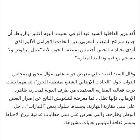
أكد وزير الداخلية السيد عبد الوافي لفتيت، اليوم الاثنين بالرباط، أن
جميع شرائح الشعب المغربي تدين الحادث الإجرامي الأليم الذي
أودى بحياة سائحتين أجنبيتين بمنطقة الحوز، لأنه “عمل مرفوض ولا
ينسجم مع قيم وتقاليد المغاربة”.
وقال السيد لفتيت، في معرض جوابه على سؤال محوري بمجلس
النواب حول “الحادث الإرهابي الشنيع بمنطقة الحوز”، إنه مهما بلغت
درجة فعالية المقاربة المعتمدة من طرف الدولة لمحاربة ظاهرة
الإرهاب، فإنها تظل دائما معرضة للتشويش الناتج عن إصرار البعض
على تبني مقاربة انتهازية، يجسدها سلوك بعض “التيارات”، داخل
الوطن وخارجه، والتي تحرص على تبني خطابات عدمية تزرع الإحباط
وتنشر ثقافة التيئيس لغايات مشبوهة.