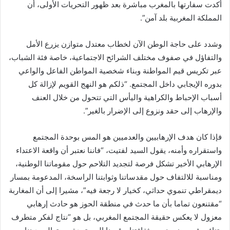
أكدت سفارتها بالمغرب مباشرة بعد ظهور التحريات الأولى، أن
المملكة المغربية بلد آمن”.
وشدد على حاجة الوطن الآن لخطاب معتدل متوازن يزرع الأمل
والتفاؤل في صفوف مختلف الشرائح الاجتماعية، خاصة فئة الشباب،
عبر تكريس قيم المواطنة وبناء شخصية المواطن الفاعل والواعي
بدوره الإيجابي داخل المجتمع. “ذلكم هو النهج القويم لإزالة كل
أسباب الإحباط والكراهية واليأس التي تتحول من خلال العنف
والإرهاب إلى حقد ونزوع إلى الإضرار بالغير”.
فإذا كان هدف الإرهابيين والعدميين هو المس بوحدة المجتمع
واستقراره وأمنه، يقول السيد لفتيت، “فاننا نعتبر أن واقعة الاعتداء
الإرهابي الأخير تشكل فرصة لتجديد التلاحم حول مقوماتنا الوطنية،
ومناسبة للالتفاف حول مقدساتنا وثوابتنا الراسخة، المدعومة بمسار
ديمقراطي تنموي حداثي، كخيار لا رجعة فيه”، مشيرا إلى أن المغاربة
“مقتنعون تماما بأن ما حدث في منطقة الحوز هو حادث إرهابي
معزول لا يعكس حقيقة المجتمع المغربي، بل هو “نتاج لفكر متطرف