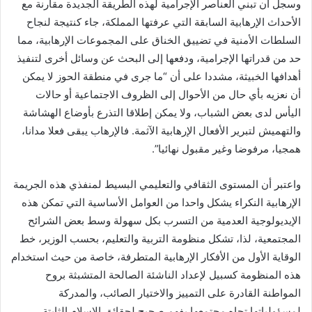
وسجل أن تبني العناصر الإجرامية لهذه الطريقة الجديدة مقارنة مع
الأحداث الإرهابية السابقة التي عرفتها المملكة، جاء كنتيجة لنجاح
السلطات الأمنية في تضييق الخناق على المجموعات الإرهابية، مما
حد من قدراتها الإجرامية، ودفعها إلى البحث عن وسائل أخرى لتنفيذ
أهدافها الخبيثة، مشددا على أن “ما جرى في منطقة الحوز لا يمكن
أن نعزيه بأي حال من الأحوال إلى الظروف الاجتماعية أو حالات
اليأس لدى بعض الشباب، ولا يمكن إطلاقا التذرع بأوضاع الهشاشة
والتهميش لتبرير الأفعال الإرهابية الآثمة. فالإرهاب يبقى فعلا مدانا،
همجيا، مرفوضا وغير مقبول نهائيا”.
واعتبر أن المستوى الثقافي والتعليمي البسيط لمنفذي هذه الجريمة
الإرهابية النكراء يشكل واحدا من العوامل الأساسية التي تمكن هذه
الإيديولوجية العدمية من التسرب بكل سهولة وسط بعض الشرائح
المجتمعية، لذا، تشكل منظومة التربية والتعليم، بحسب الوزير، خط
الوقاية الأول من الأفكار الإرهابية المتطرفة، خاصة من حيث استخدام
هذه المنظومة كسبيل لإعداد الناشئة الصالحة المتشبثة بروح
المواطنة القادرة على التمييز والاختيار الصائب، والمدركة
لمسؤولياتها تجاه مجتمعها بفهم صحيح لحقائق الإسلام الثابتة.