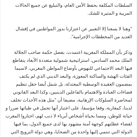
السلطات المكلفة بحفظ الأمن العام، والتبليغ عن جميع الحالات
المريبة و المثيرة للشك.
“وهنا لا يسعنا إلا التعبير عن اعتزازنا بدور المواطنين في إفشال
العديد من المخططات الإجرامية”.
وذكر بأن المملكة المغربية اعتمدت، بفضل حكمة صاحب الجلالة
الملك محمد السادس، استراتيجية شمولية متعددة الأبعاد يتقاطع
فيها البعد الاجتماعي للنهوض بأوضاع المواطن المغربي، لاسيما
الفئات الهشة والساكنة المعوزة، والبعد الديني الذي لم يكتف
بمضمون العقيدة الوسطية المعتدلة، بل شمل أيضا حقل تنظيم
فضاءات العبادة والاهتمام بالفاعلين الدينيين، وكذا البعد القانوني
لمحاصرة السلوكات الإرهابية، مضيفا أن “مثل هذه الأحداث تخلف
لدينا، كمغاربة، وقعا مؤسفا، على اعتبار أنها تحمل في طياتها ضررا و
خيانة للوطن، ومسا بحياة أشخاص أبرياء لا ذنب لهم، اختاروا المغرب
لقضاء عطلتهم كوجهة آمنة مشهود بها لدى جميع الدول، بما فيها
الدولة التي تنتمي إليها واحدة من الضحايا، وهي دولة النرويج التي