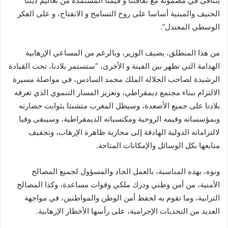
يتنافى في مضمونه مع ثقافتنا و قيمنا المستمدة من تعاليم ديننا
الحنيف والمبنية أساسا على روح التسامح و الانفتاح، و على الفكر
الوسطي المعتدل”.
من هذا المنطلق، يضيف الوزير، وبالرغم من المساعي الإرهابية
الهدامة التي تظهر بين الفينة و الأخرى، “ستستمر بلادنا، تحت القيادة
الرشيدة لصاحب الجلالة الملك محمد السادس، في مواصلة مسيرة
الالتزام ببناء مجتمع ديمقراطي، وتعزيز المسار التنموي الذي تعرفه
بلادنا على جميع الأصعدة، وسيظل المغرب متشبثا بثوابت حضارته
وبمؤسساته وقيمه الروحية ومكتسباته الديمقراطية، وسيبقى وفيا
لالتزاماته الدولية الهادفة إلى محاربة ظاهرة الإرهاب، وتجفيف
منابعها بكل الوسائل والإمكانات المتاحة.
ونوه، بهذه المناسبة، بالعمل الجاد والمسؤول لجميع المصالح
الأمنية، من أمن وطني ودرك ملكي وقوات مساعدة، وكذا المصالح
الترابية، وما تقوم به لحفظ أمن الوطن والمواطنين، في مواجهة
العديد من التحديات الإجرامية، على رأسها الأخطار الإرهابية.