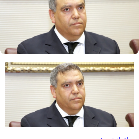
صباح طنجة و.م.ع