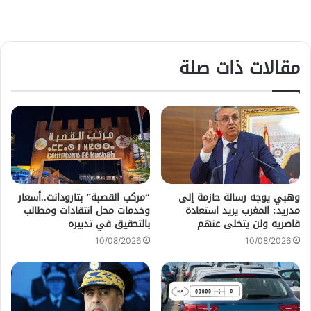
مقالات ذات صلة
وهبي يوجه رسالة حازمة إلى
“مركب القصبة” بتارودانت..أسعار
مدريد: المغرب يريد استعادة
وخدمات محل انتقادات ومطالب
قاصريه ولن يتخلى عنهم
بالتحقيق في تدبيره
10/08/2026
10/08/2026