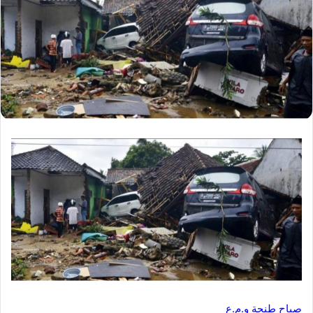
صباح طنجة و.م.ع