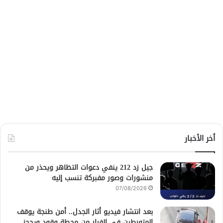
أخر الأخبار
جيل زد 212 ينفي دعوات التظاهر ويحذر من
منشورات وصور مفبركة تنسب إليه
07/08/2026
بعد انتشار فيديو أثار الجدل.. أمن طنجة يوقف
المتورطين في الفرار من محطة وقود ويحجز