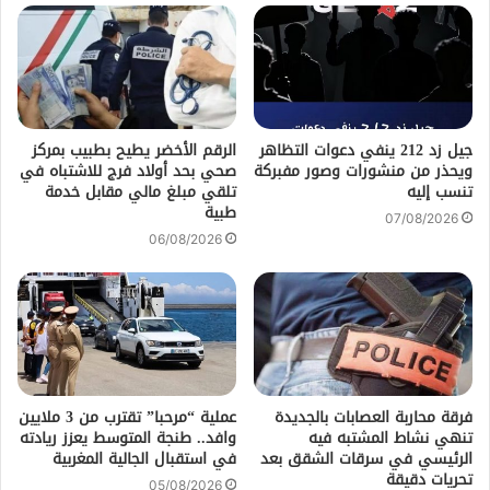
جيل زد 212 ينفي دعوات التظاهر
الرقم الأخضر يطيح بطبيب بمركز
ويحذر من منشورات وصور مفبركة
صحي بحد أولاد فرج للاشتباه في
تنسب إليه
تلقي مبلغ مالي مقابل خدمة
طبية
07/08/2026
06/08/2026
فرقة محاربة العصابات بالجديدة
عملية “مرحبا” تقترب من 3 ملايين
تنهي نشاط المشتبه فيه
وافد.. طنجة المتوسط يعزز ريادته
الرئيسي في سرقات الشقق بعد
في استقبال الجالية المغربية
تحريات دقيقة
05/08/2026