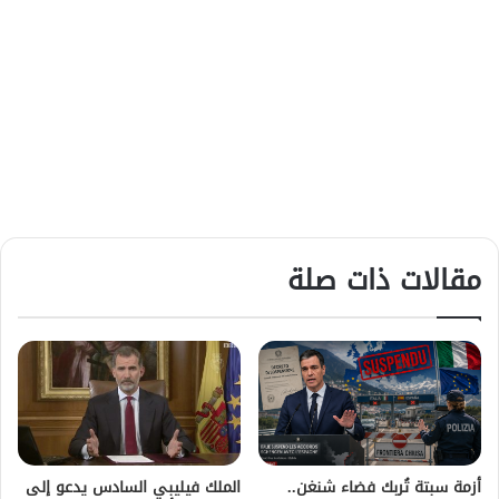
مقالات ذات صلة
أزمة سبتة تُربك فضاء شنغن..
الملك فيليبي السادس يدعو إلى