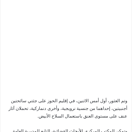
وتم العثور، أول أمس الاثنين، في إقليم الحوز على جثتي سائحتين
أجنبيتين، إحداهما من جنسية نرويجية، وأخرى دنماركية، تحملان آثار
عنف على مستوى العنق باستعمال السلاح الأبيض.
وتمكن المكتب المركزي للأبحاث القضائية، التابع للمديرية العامة