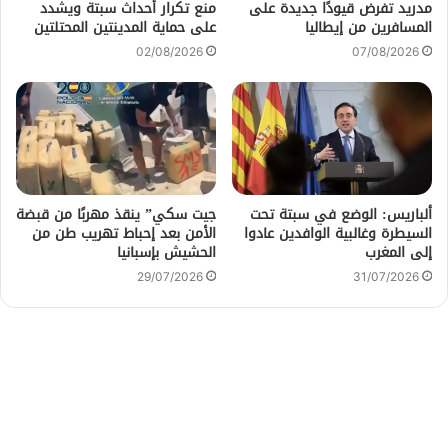
مدريد تفرض قيودًا جديدة على
منع تكرار أحداث سبتة ويشدد
المسافرين من إيطاليا
على حماية المدينتين المحتلتين
02/08/2026
07/08/2026
ألباريس: الوضع في سبتة تحت
جيت سكي” ينقذ مهربًا من قبضة
السيطرة وغالبية الوافدين عادوا
الأمن بعد إحباط تهريب طن من
إلى المغرب
الحشيش بإسبانيا
29/07/2026
31/07/2026