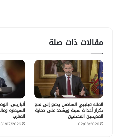
مقالات ذات صلة
الملك فيليبي السادس يدعو إلى منع
ألباريس: الو
تكرار أحداث سبتة ويشدد على حماية
السيطرة وغالب
المدينتين المحتلتين
المغرب
31/07/2026
02/08/2026