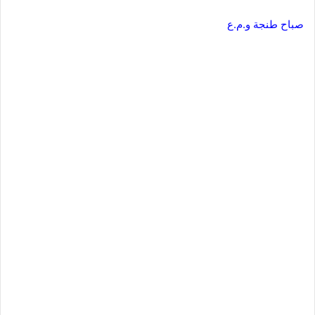
صباح طنجة و.م.ع