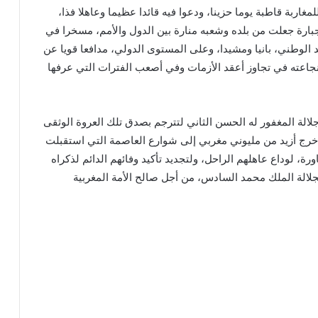
من ربيع الثاني 1420 هـ بالنسبة للمغاربة قاطبة يوما حزينا، ودعوا فيه قائدا عظيما وعاهلا فذا،
لالها بمجهودات جبارة جعلت من بلده وشعبه منارة بين الدول والأمم، مسخرا في
 الوطني، بانيا ومشيدا، وعلى المستوى الدولي، مدافعا قويا عن
 نجاعته في تجاوز أعقد الأزمات وفي أصعب الفترات التي عرفها
لالة المغفور له الحسن الثاني لتترجم بصدق تلك العروة الوثقى
خرج أزيد من مليوني مغربي إلى شوارع العاصمة التي استقبلت
، لوداع عاهلهم الراحل، ولتجديد تأكيد وفائهم الدائم لذكراه
لة الملك محمد السادس، من أجل صالح الأمة المغربية