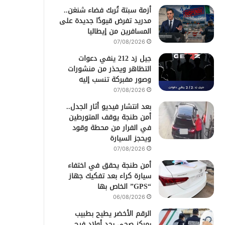
أزمة سبتة تُربك فضاء شنغن..
مدريد تفرض قيودًا جديدة على
المسافرين من إيطاليا
07/08/2026
جيل زد 212 ينفي دعوات
التظاهر ويحذر من منشورات
وصور مفبركة تنسب إليه
07/08/2026
بعد انتشار فيديو أثار الجدل..
أمن طنجة يوقف المتورطين
في الفرار من محطة وقود
ويحجز السيارة
07/08/2026
أمن طنجة يحقق في اختفاء
سيارة كراء بعد تفكيك جهاز
“GPS” الخاص بها
06/08/2026
الرقم الأخضر يطيح بطبيب
بمركز صحي بحد أولاد فرج