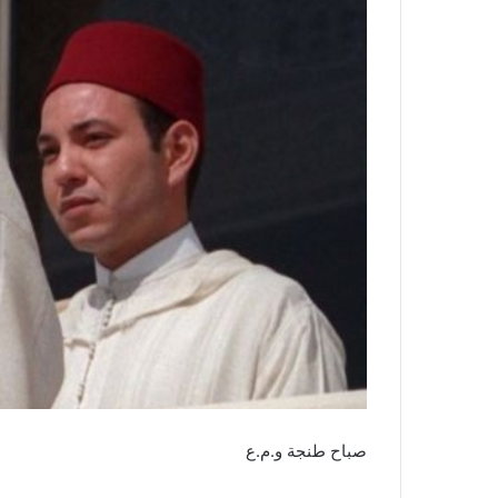
صباح طنجة و.م.ع