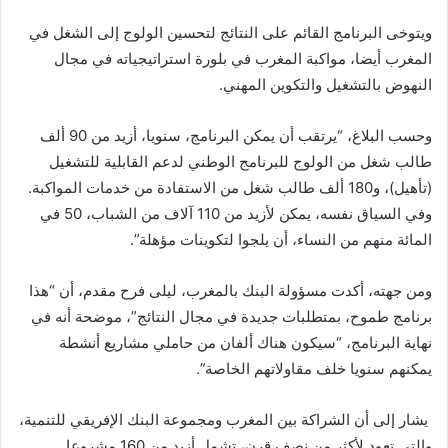
ويتوخى البرنامج القائم على النتائج لتحسين الولوج إلى الشغل في
المغرب أيضا، مواكبة المغرب في بلورة استراتيجياته في مجال
النهوض بالتشغيل والتكوين المهني.
وحسب البلاغ، “يرتقب أن يمكن البرنامج، سنويا، أزيد من 90 ألف
طالب شغل من الولوج للبرنامج الوطني لدعم القابلية للتشغيل
(تأهيل)، و180 ألف طالب شغل من الاستفادة من خدمات المواكبة.
وفي السياق نفسه، يمكن لأزيد من 110 آلاف من الشباب، 50 في
المائة منهم من النساء، أن يلجوا لتكوينات مؤهلة”.
ومن جهته، أكدت مسؤولة البنك بالمغرب، ليلى فرح مقدم، أن “هذا
برنامج طموح، بمتطلبات جديدة في مجال النتائج”، موضحة أنه في
نهاية البرنامج، “سيكون هناك ألفان من حاملي مشاريع أنشطة
يمكنهم سنويا خلف مقاولاتهم الخاصة”.
يشار إلى أن الشراكة بين المغرب ومجموعة البنك الإفريقي للتنمية،
والتي تعود لأكثر من نصف قرن، تشمل أزيد من 160 مشروعا