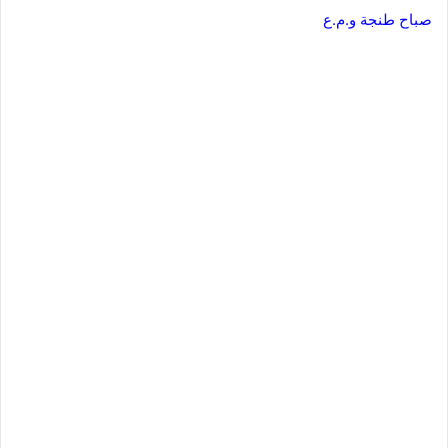
صباح طنجة و.م.ع