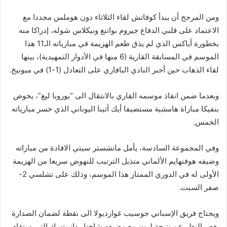
ومن المرجح أن يبدأ كوفاتش لقاء الثلاثاء دون هوملس مجددا مع
الاعتماد على قلبي الدفاع جيروم بواتنغ ونيكلاس شوله، إدراكا منه
بخطورة أياكس الذي لم يذق طعم الهزيمة في مبارياته الـ11 هذا
الموسم في المسابقة القارية (6 منها في الأدوار التمهيدية)، بينها
لقاء الذهاب حين أجبر النادي البافاري على التعادل (1-1) في ميونيخ
.
وبعدما ضمن انقاذ موسمه القاري بالانتقال الى “يوروبا ليغ”، يخوض
بنفيكا مباراة هامشية مستضيفا أيك أثينا اليوناني الذي خسر مبارياته
الخمس
.
وفي المجموعة السادسة، يأمل مانشستر سيتي الافادة من مباراته
وضيفه هوفنهايم الألماني متذيل الترتيب للنهوض سريعا من الهزيمة
الأولى له في الدوري الممتاز هذا الموسم، وذلك على تشلسي 2-
صفر السبت
.
ويحتاج فريق الإسباني جوسيب غوارديولا الى نقطة لضمان الصدارة
بغض النظر عن نتيجة ليون مع مضيفه شاختار دانييتسك التي ستقام