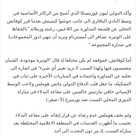
وأكد الدولي ليون غوريتسكا الذي أصبح من الركائز الأساسية في
وسط النادي البافاري الى جانب جوشوا كيميتش بعدما قرر كوفاتش
التخلي عن فلسفة المداورة بين اللاعبين، رغبته وزملائه “بالحفاظ
على الوتيرة. نسافر الى أمستردام ونريد أن ننهي (دور المجموعات)
في صدارة المجموعة
“.
أما كوفاتش، فموقفه لم يكن مختلفا إذ قال “الوتيرة موجودة، الشبان
منغمسون فيها ولهذا السبب لا نريد تغيير أي شيء” في اشارة الى
تخليه عن المداورة واعتماده في المباريات الأخيرة على ثبات في
التشكيلة، ما جعل قلب الدفاع الدولي ماتس هوملس ولاعب الوسط
الإسباني خافي مارتينيز جالسين على مقاعد البدلاء في مباراة
الدوري المحلي السبت ضد نورمبرغ (3-صفر
).
ولم يخف هوملس عدم رضاه عن قرار إبقائه على مقاعد البدلاء
بحسب ما أظهرت العدسات في المنطقة الاعلامية المختلطة بعد
مباراة السبت، إذ مر دون التحدث الى أحد
.