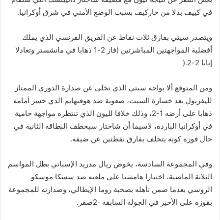
في كييف بدلا من خاركيف بسبب الوضع الأمني في شرق أوكرانيا
.
ويتصدر سيتي بفارق ثلاث نقاط عن الفريق الفرنسي الذي يملك
أفضلية المواجهتين المباشرتين (فاز 2-1 ذهابا في مانشستر وتعادلا
إيابا 2-2
).
ومن المتوقع ألا يواجه سيتي الذي تخلى عن صدارة الدوري الممتاز
لليفربول بعد خسارة السبت، صعوبة ضد هوفنهايم الذي خسر أمامه
ذهابا على أرضه 1-2، وذلك خلافا لليون الذي تنتظره مواجهة حامية
في أوكرانيا الباردة، لاسيما أن شاختار سيخطف البطاقة الثانية في
حال فوزه كونه يتخلف بفارق نقطتين عن ضيفه
.
وفي المجموعة السادسة، يخوض ريال مدريد الإسباني بطل المواسم
الثلاثة الماضية، اختبارا هامشيا على ملعبه ضد سسكا موسكو
الروسي بعدما ضمن تأهله بصحبة روما الإيطالي، وصدارته للمجموعة
بفوزه على الأخير في الجولة السابقة
2-
صفر
.