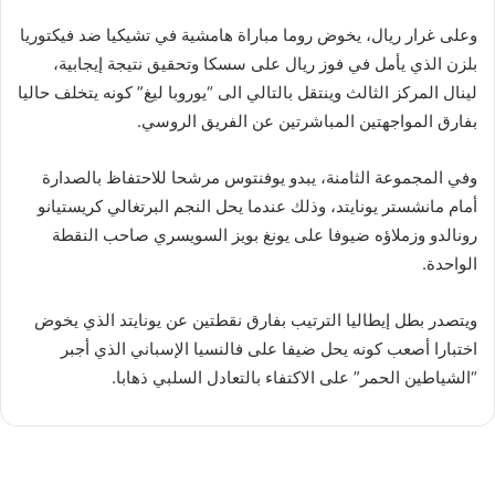
وعلى غرار ريال، يخوض روما مباراة هامشية في تشيكيا ضد فيكتوريا
بلزن الذي يأمل في فوز ريال على سسكا وتحقيق نتيجة إيجابية،
لينال المركز الثالث وينتقل بالتالي الى “يوروبا ليغ” كونه يتخلف حاليا
بفارق المواجهتين المباشرتين عن الفريق الروسي
.
وفي المجموعة الثامنة، يبدو يوفنتوس مرشحا للاحتفاظ بالصدارة
أمام مانشستر يونايتد، وذلك عندما يحل النجم البرتغالي كريستيانو
رونالدو وزملاؤه ضيوفا على يونغ بويز السويسري صاحب النقطة
الواحدة
.
ويتصدر بطل إيطاليا الترتيب بفارق نقطتين عن يونايتد الذي يخوض
اختبارا أصعب كونه يحل ضيفا على فالنسيا الإسباني الذي أجبر
“الشياطين الحمر” على الاكتفاء بالتعادل السلبي ذهابا
.