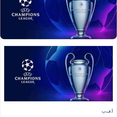
أ.ف.ب