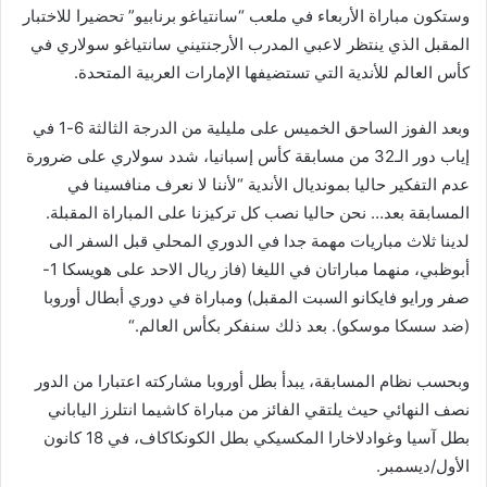
وستكون مباراة الأربعاء في ملعب “سانتياغو برنابيو” تحضيرا للاختبار
المقبل الذي ينتظر لاعبي المدرب الأرجنتيني سانتياغو سولاري في
كأس العالم للأندية التي تستضيفها الإمارات العربية المتحدة
.
وبعد الفوز الساحق الخميس على مليلية من الدرجة الثالثة 6-1 في
إياب دور الـ32 من مسابقة كأس إسبانيا، شدد سولاري على ضرورة
عدم التفكير حاليا بمونديال الأندية “لأننا لا نعرف منافسينا في
المسابقة بعد… نحن حاليا نصب كل تركيزنا على المباراة المقبلة.
لدينا ثلاث مباريات مهمة جدا في الدوري المحلي قبل السفر الى
أبوظبي، منهما مباراتان في الليغا (فاز ريال الاحد على هويسكا 1-
صفر ورايو فايكانو السبت المقبل) ومباراة في دوري أبطال أوروبا
(ضد سسكا موسكو). بعد ذلك سنفكر بكأس العالم
“.
وبحسب نظام المسابقة، يبدأ بطل أوروبا مشاركته اعتبارا من الدور
نصف النهائي حيث يلتقي الفائز من مباراة كاشيما انتلرز الياباني
بطل آسيا وغوادلاخارا المكسيكي بطل الكونكاكاف، في 18 كانون
الأول/ديسمبر
.