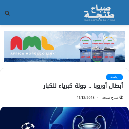
القائمة
بح
عن
رياضة
أبطال أوروبا .. جولة كبرياء للكبار
صباح طنجة
11/12/2018