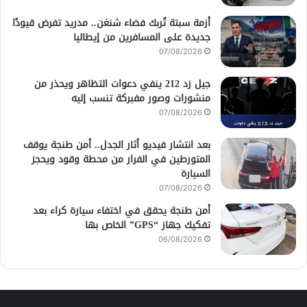
أزمة سبتة تُربك فضاء شنغن.. مدريد تفرض قيودًا
جديدة على المسافرين من إيطاليا
07/08/2026
جيل زد 212 ينفي دعوات التظاهر ويحذر من
منشورات وصور مفبركة تنسب إليه
07/08/2026
بعد انتشار فيديو أثار الجدل.. أمن طنجة يوقف
المتورطين في الفرار من محطة وقود ويحجز
السيارة
07/08/2026
أمن طنجة يحقق في اختفاء سيارة كراء بعد
تفكيك جهاز “GPS” الخاص بها
06/08/2026