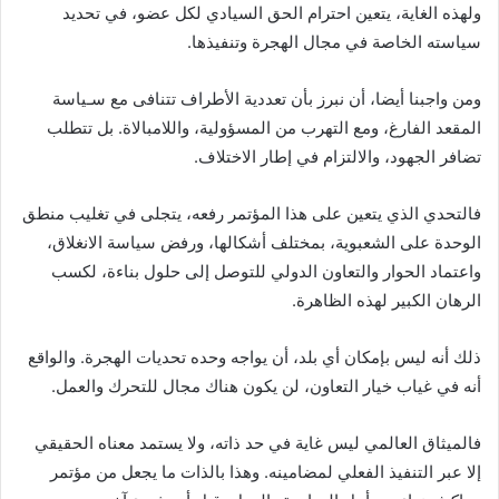
ولهذه الغاية، يتعين احترام الحق السيادي لكل عضو، في تحديد
سياسته الخاصة في مجال الهجرة وتنفيذها.
ومن واجبنا أيضا، أن نبرز بأن تعددية الأطراف تتنافى مع سـياسة
المقعد الفارغ، ومع التهرب من المسؤولية، واللامبالاة. بل تتطلب
تضافر الجهود، والالتزام في إطار الاختلاف.
فالتحدي الذي يتعين على هذا المؤتمر رفعه، يتجلى في تغليب منطق
الوحدة على الشعبوية، بمختلف أشكالها، ورفض سياسة الانغلاق،
واعتماد الحوار والتعاون الدولي للتوصل إلى حلول بناءة، لكسب
الرهان الكبير لهذه الظاهرة.
ذلك أنه ليس بإمكان أي بلد، أن يواجه وحده تحديات الهجرة. والواقع
أنه في غياب خيار التعاون، لن يكون هناك مجال للتحرك والعمل.
فالميثاق العالمي ليس غاية في حد ذاته، ولا يستمد معناه الحقيقي
إلا عبر التنفيذ الفعلي لمضامينه. وهذا بالذات ما يجعل من مؤتمر