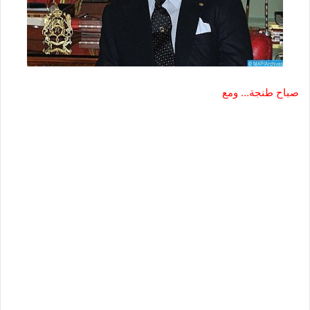
صباح طنجة… ومع