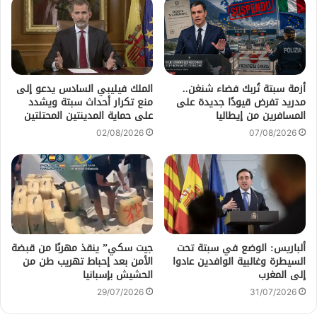
أزمة سبتة تُربك فضاء شنغن..
الملك فيليبي السادس يدعو إلى
مدريد تفرض قيودًا جديدة على
منع تكرار أحداث سبتة ويشدد
المسافرين من إيطاليا
على حماية المدينتين المحتلتين
02/08/2026
07/08/2026
ألباريس: الوضع في سبتة تحت
جيت سكي” ينقذ مهربًا من قبضة
السيطرة وغالبية الوافدين عادوا
الأمن بعد إحباط تهريب طن من
إلى المغرب
الحشيش بإسبانيا
29/07/2026
31/07/2026