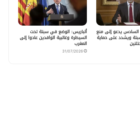
 السادس يدعو إلى منع
ألباريس: الوضع في سبتة تحت
سبتة ويشدد على حماية
السيطرة وغالبية الوافدين عادوا إلى
تلتين
المغرب
31/07/2026