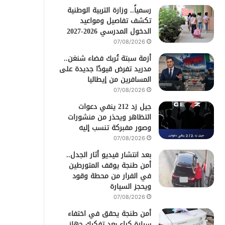
رسمياً.. وزارة التربية الوطنية
تكشف تفاصيل ومواعيد
الدخول المدرسي 2026-2027
07/08/2026
أزمة سبتة تُربك فضاء شنغن..
مدريد تفرض قيودًا جديدة على
المسافرين من إيطاليا
07/08/2026
جيل زد 212 ينفي دعوات
التظاهر ويحذر من منشورات
وصور مفبركة تنسب إليه
07/08/2026
بعد انتشار فيديو أثار الجدل..
أمن طنجة يوقف المتورطين
في الفرار من محطة وقود
ويحجز السيارة
07/08/2026
أمن طنجة يحقق في اختفاء
سيارة كراء بعد تفكيك جهاز