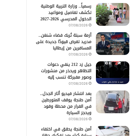
رسمياً.. وزارة التربية الوطنية
تكشف تفاصيل ومواعيد
الدخول المدرسي 2026-2027
07/08/2026
أزمة سبتة تُربك فضاء شنغن..
مدريد تفرض قيودًا جديدة على
المسافرين من إيطاليا
07/08/2026
جيل زد 212 ينفي دعوات
التظاهر ويحذر من منشورات
وصور مفبركة تنسب إليه
07/08/2026
بعد انتشار فيديو أثار الجدل..
أمن طنجة يوقف المتورطين
في الفرار من محطة وقود
ويحجز السيارة
07/08/2026
أمن طنجة يحقق في اختفاء
سيارة كراء بعد تفكيك جهاز