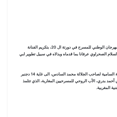
مساء أمس الجمعة بمدينة تطوان، فعاليات المهرجان الوطني للمسرح في دورتة ال 20، بتكريم الفنانة
سلام الصحراوي عرفانا بما قدماه وبذلاه في سبيل تطوير ابي
وكرم المهرجان، الذي تنظمه وزارة الثقافة تحت الرعاية السامية لصاحب الجلالة محمد السادس، الى غاية 14 دجنبر
 أحمد بدري، الأب الروحي للمسرحيين المغاربة، الذي تتلمذ
ية المغربية.