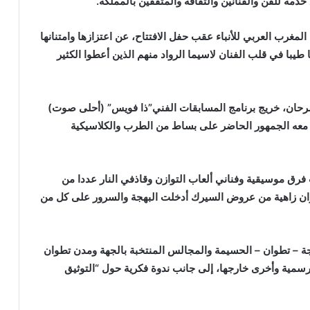
مة للفن والفنانين والثقافة والمثقفين بالمملكة.
مغرب العربي للأنباء عقب حفل الافتتاح، عن اعتزازها وامتنانها
ا طيبا في قلب الفنان لاسيما الرواد منهم الذين أعطوا الكثير
رحان، خريج برنامج المسابقات الفني”ذا فويس” (أحلى صوت)
حمل معه الجمهور الحاضر على بساط من الطرب والكلاسيكية
ت فرق موسيقية وفناني ألعاب التوازن وقاذفي النار عددا من
وان زاهية من عروض السيرك أدخلت البهجة والسرور على كل من
جة – تطوان – الحسيمة والمجالس المنتخبة بالجهة ومدن تطوان
سمية وأخرى خارجها، إلى جانب ندوة فكرية حول “التوثيق