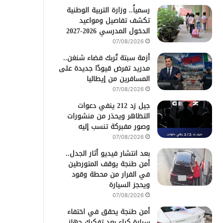
رسمياً.. وزارة التربية الوطنية
تكشف تفاصيل ومواعيد
الدخول المدرسي 2026-2027
07/08/2026
أزمة سبتة تُربك فضاء شنغن..
مدريد تفرض قيودًا جديدة على
المسافرين من إيطاليا
07/08/2026
جيل زد 212 ينفي دعوات
التظاهر ويحذر من منشورات
وصور مفبركة تنسب إليه
07/08/2026
بعد انتشار فيديو أثار الجدل..
أمن طنجة يوقف المتورطين
في الفرار من محطة وقود
ويحجز السيارة
07/08/2026
أمن طنجة يحقق في اختفاء
سيارة كراء بعد تفكيك جهاز