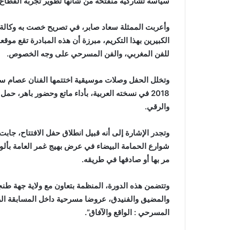
سياسة تشاركية منفتحة من شأنها تطوير تجربة القطاع خد
وأعربت الممثلة سعاد صابر، في تصريح خصت به وكالة ال
الكبيرين بهذا التكريم، مبرزة أن هذه المبادرة تقع موقع
للفن المغربي، والفن المسرحي على وجه الخصوص.
وتخلل الحفل وصلات موسيقية اختتمها الفنان عصام س
2018 في نسخته العربية، بأداء ماتع وحضور باهر، 
والرقي.
وتجدر الإشارة إلى أنه قبيل انطلاق حفل الافتتاح، جاب
شوارع الحمامة البيضاء في عرض بهيج غمر العامة بأل
مر بها أو صادفها في طريقه.
وتتضمن هذه الدورة، المنظمة بتعاون مع ولاية جهة طن
والمضيق والفنيدق، عروضا مسرحية داخل المسابقة الر
المسرحي : الواقع والآفاق”.